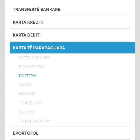
TRANSFERTË BANKARE
KARTA KREDITI
KARTA DEBITI
KARTA TË PARAPAGUARA
LOTTOMATICARD
PAYSAFECARD
POSTEPAY
UKASH
NEOSURF
TICKET SURF
BALOTO
TICKET PREMIUM
EPORTOFOL