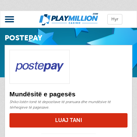
Hyr
POSTEPAY
Mundësitë e pagesës
Shiko listën tonë të depozitave të pranuara dhe mundësive të
tërheqjeve të pagesave.
LUAJ TANI