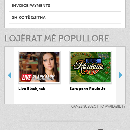
INVOICE PAYMENTS
SHIKO TË GJITHA
LOJËRAT MË POPULLORE
ts
Live Blackjack
European Roulette
Live
GAMES SUBJECT TO AVAILABILITY